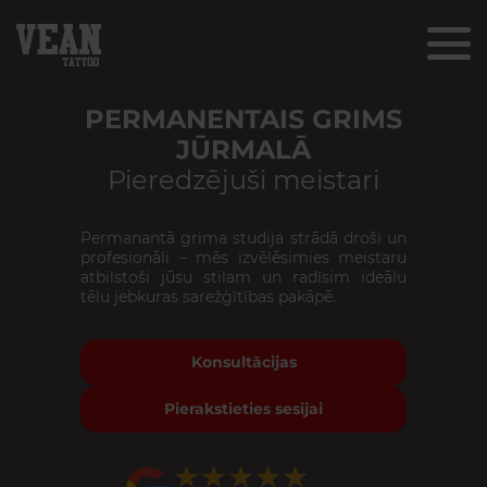
PERMANENTAIS GRIMS
JŪRMALĀ
Pieredzējuši meistari
Permanantā grima studija strādā droši un
profesionāli – mēs izvēlēsimies meistaru
atbilstoši jūsu stilam un radīsim ideālu
tēlu jebkuras sarežģītības pakāpē.
Konsultācijas
Pierakstieties sesijai
★★★★★
★★★★★