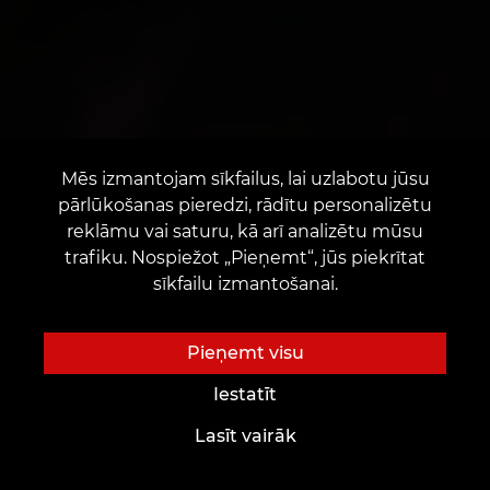
Mēs izmantojam sīkfailus, lai uzlabotu jūsu
pārlūkošanas pieredzi, rādītu personalizētu
reklāmu vai saturu, kā arī analizētu mūsu
trafiku. Nospiežot „Pieņemt“, jūs piekrītat
sīkfailu izmantošanai.
Pieņemt visu
Iestatīt
Lasīt vairāk