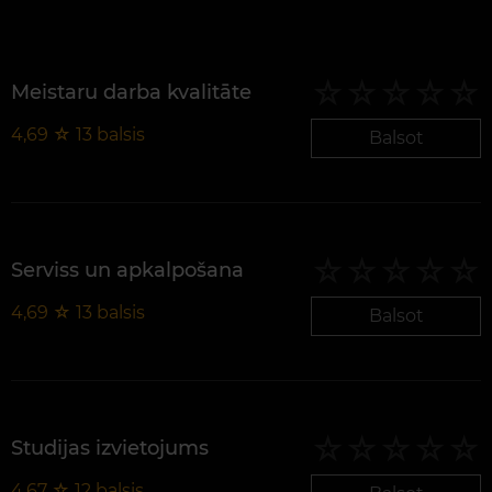
Meistaru darba kvalitāte
4,69
☆
13
balsis
Balsot
Serviss un apkalpošana
4,69
☆
13
balsis
Balsot
Studijas izvietojums
4,67
☆
12
balsis