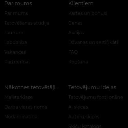
Par mums
Klientiem
Par mums
Kartes un bonusi
Tetovēšanas studija
Cenas
Jaunumi
Akcijas
Labdarība
Dāvanas un sertifikāti
Vakances
FAQ
Partnerība
Kopšana
Tetovējumu idejas
Nākotnes tetovētājiem
Meistarklase
Tetovējumu fonti online
Darba vietas noma
AI skices
Nodarbinātība
Autoru skices
Skiču katalogs