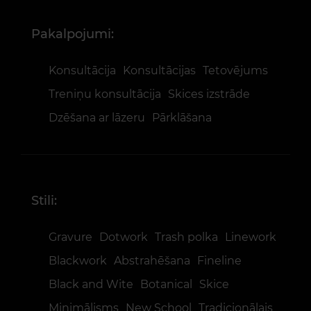
Pakalpojumi:
Konsultācija
Konsultācijas
Tetovējums
Treniņu konsultācija
Skices izstrāde
Dzēšana ar lāzeru
Pārklāšana
Stili:
Gravure
Dotwork
Trash polka
Linework
Blackwork
Abstrahēšana
Fineline
Black and Wite
Botanical
Skice
Minimālisms
New School
Tradicionālais