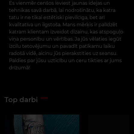
Es vienmēr cenšos ieviest jaunas idejas un
tehnikas savā darbā, lai nodrošinātu, ka katra
tatu ir ne tikai estētiski pievilcīga, bet arī
kvalitatīva un ilgstoša. Mans mērķis ir palīdzēt
katram klientam izveidot dizainu, kas atspoguļo
viņa personību un vērtības. Ja jūs vēlaties iegūt
izcilu tetovējumu un pavadīt patīkamu laiku
radošā vidē, aicinu jūs pierakstīties uz seansu.
Paldies par jūsu uzticību un ceru tikties ar jums
drīzumā!
Top darbi