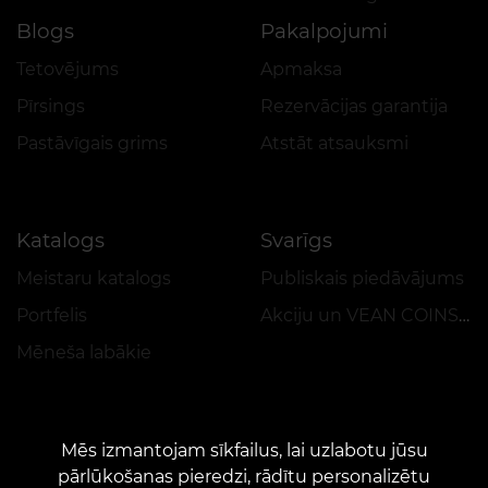
Blogs
Pakalpojumi
Tetovējums
Apmaksa
Pīrsings
Rezervācijas garantija
Pastāvīgais grims
Atstāt atsauksmi
Katalogs
Svarīgs
Meistaru katalogs
Publiskais piedāvājums
Portfelis
Akciju un VEAN COINS reglaments
Mēneša labākie
Mēs izmantojam sīkfailus, lai uzlabotu jūsu
pārlūkošanas pieredzi, rādītu personalizētu