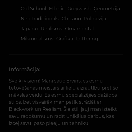
Old School
Ethnic
Greywash
Ģeometrija
Neo tradicionāls
Chicano
Polinēzija
Japāņu
Reālisms
Ornamental
Mikroreālisms
Grafika
Lettering
Informācija:
Sveiki visiem! Mani sauc Ervins, es esmu
tetovēšanas meistars ar lielu aizrautību pret šo
mākslas veidu. Es esmu specializējies dažādos
stilos, bet visvairāk man patīk strādāt ar
Blackwork un Realism. Šie stili ļauj man izteikt
savu radošumu un radīt unikālus darbus, kas
izceļ savu īpašo pieeju un tehniku.