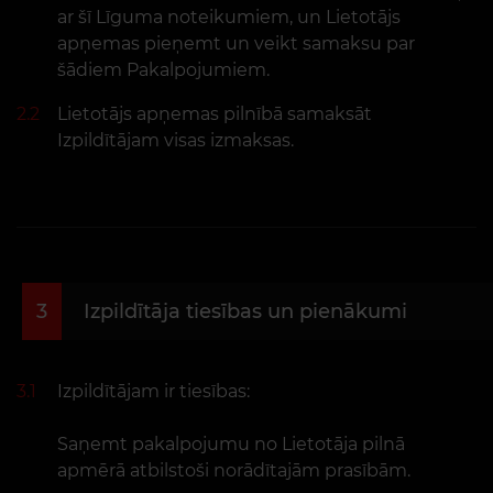
ar šī Līguma noteikumiem, un Lietotājs
apņemas pieņemt un veikt samaksu par
šādiem Pakalpojumiem.
2.2
Lietotājs apņemas pilnībā samaksāt
Izpildītājam visas izmaksas.
3
Izpildītāja tiesības un pienākumi
3.1
Izpildītājam ir tiesības:
Saņemt pakalpojumu no Lietotāja pilnā
apmērā atbilstoši norādītajām prasībām.