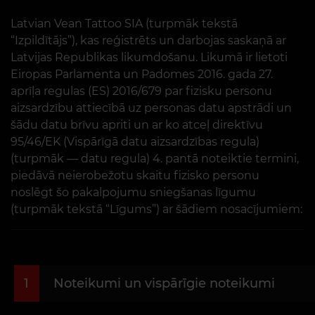
Latvian Vean Tattoo SIA (turpmāk tekstā
“Izpildītājs”), kas reģistrēts un darbojas saskaņā ar
Latvijas Republikas likumdošanu. Likumā ir lietoti
Eiropas Parlamenta un Padomes 2016. gada 27.
aprīļa regulas (ES) 2016/679 par fizisku personu
aizsardzību attiecībā uz personas datu apstrādi un
šādu datu brīvu apriti un ar ko atceļ direktīvu
95/46/EK (Vispārīgā datu aizsardzības regula)
(turpmāk — datu regula) 4. pantā noteiktie termini,
piedāvā neierobežotu skaitu fizisko personu
noslēgt šo pakalpojumu sniegšanas līgumu
(turpmāk tekstā “Līgums”) ar šādiem nosacījumiem:
1
Noteikumi un vispārīgie noteikumi