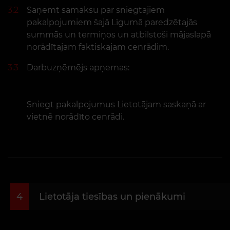
3.2
Saņemt samaksu par sniegtajiem
pakalpojumiem šajā Līgumā paredzētajās
summās un termiņos un atbilstoši mājaslapā
norādītajam faktiskajam cenrādim.
3.3
Darbuzņēmējs apņemas:
Sniegt pakalpojumus Lietotājam saskaņā ar
vietnē norādīto cenrādi.
4
Lietotāja tiesības un pienākumi