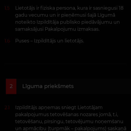
1.5
Lietotājs ir fiziska persona, kura ir sasniegusi 18
gadu vecumu un ir pieņēmusi šajā Līgumā
noteikto Izpildītāja publisko piedāvājumu un
samaksājusi Pakalpojumu izmaksas.
1.6
Puses – Izpildītājs un lietotājs.
2
Līguma priekšmets
2.1
Izpildītājs apņemas sniegt Lietotājam
pakalpojumus tetovēšanas nozares jomā, t.i,
tetovēšanu, pīrsingu, tetovējumu noņemšanu
un apmācību (turpmāk – pakalpojums) saskaņā