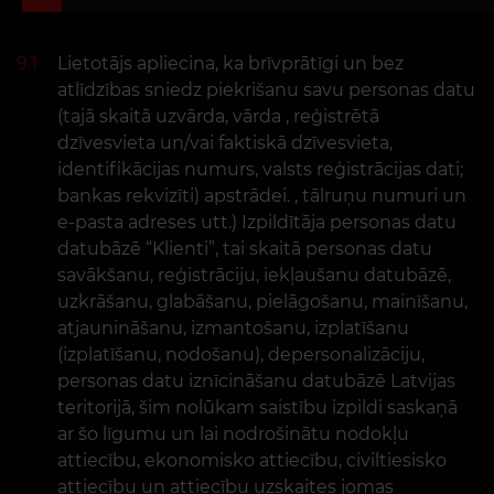
9.1
Lietotājs apliecina, ka brīvprātīgi un bez
atlīdzības sniedz piekrišanu savu personas datu
(tajā skaitā uzvārda, vārda , reģistrētā
dzīvesvieta un/vai faktiskā dzīvesvieta,
identifikācijas numurs, valsts reģistrācijas dati;
bankas rekvizīti) apstrādei. , tālruņu numuri un
e-pasta adreses utt.) Izpildītāja personas datu
datubāzē “Klienti”, tai skaitā personas datu
savākšanu, reģistrāciju, iekļaušanu datubāzē,
uzkrāšanu, glabāšanu, pielāgošanu, mainīšanu,
atjaunināšanu, izmantošanu, izplatīšanu
(izplatīšanu, nodošanu), depersonalizāciju,
personas datu iznīcināšanu datubāzē Latvijas
teritorijā, šim nolūkam saistību izpildi saskaņā
ar šo līgumu un lai nodrošinātu nodokļu
attiecību, ekonomisko attiecību, civiltiesisko
attiecību un attiecību uzskaites jomas