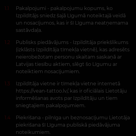
1.1
Pakalpojumi - pakalpojumu kopums, ko
Izpildītājs sniedz šajā Līgumā noteiktajā veidā
un nosacījumos, kas ir šī Līguma neatņemama
sastāvdaļa.
1.2
Publisks piedāvājums - Izpildītāja priekšlikums
(izklāsts Izpildītāja tīmekļa vietnē), kas adresēts
neierobežotam personu skaitam saskaņā ar
Latvijas tiesību aktiem, slēgt šo Līgumu ar
noteiktiem nosacījumiem.
1.3
Izpildītāja vietne ir tīmekļa vietne internetā
https://vean-tattoo.lv/, kas ir oficiālais Lietotāju
informēšanas avots par Izpildītāju un tiem
sniegtajiem pakalpojumiem.
1.4
Piekrišana - pilnīga un beznosacījumu Lietotāja
piekrišana šī Līguma publiskā piedāvājuma
noteikumiem.