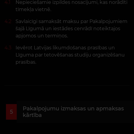
4.1
Nepieciešamie izpildes nosacījumi, kas norādīti
tīmekļa vietnē.
4.2
Savlaicīgi samaksāt maksu par Pakalpojumiem
šajā Līgumā un iestādes cenrādī noteiktajos
apjomos un termiņos.
4.3
Ievērot Latvijas likumdošanas prasības un
Līguma par tetovēšanas studiju organizēšanu
prasības.
Pakalpojumu izmaksas un apmaksas
5
kārtība