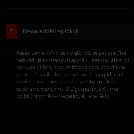
7
Neparedzēti apstākļi
7.1
Puses tiek atbrīvotas no atbildības par saistību
neizpildi, ja to izraisījuši apstākļi, kas nav atkarīgi
no Pušu gribas, proti: militāras darbības, dabas
katastrofas, cilvēku izraisīti un citi negadījumi,
streiki, lokauti, iestādes vai vadība u.c., kas
padara neiespējamu šī Līguma nosacījumu
izpildi (turpmāk – Neparedzēti apstākļi).