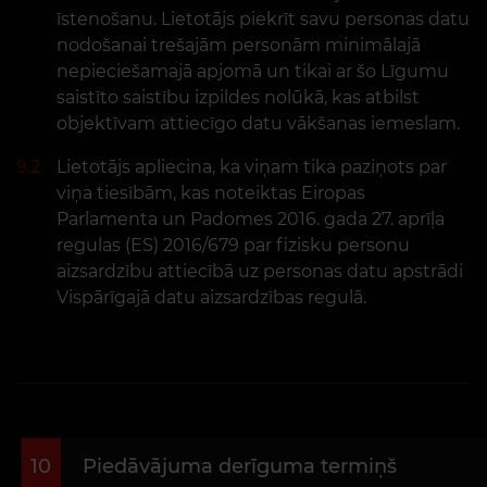
īstenošanu. Lietotājs piekrīt savu personas datu
nodošanai trešajām personām minimālajā
nepieciešamajā apjomā un tikai ar šo Līgumu
saistīto saistību izpildes nolūkā, kas atbilst
objektīvam attiecīgo datu vākšanas iemeslam.
9.2
Lietotājs apliecina, ka viņam tika paziņots par
viņa tiesībām, kas noteiktas Eiropas
Parlamenta un Padomes 2016. gada 27. aprīļa
regulas (ES) 2016/679 par fizisku personu
aizsardzību attiecībā uz personas datu apstrādi
Vispārīgajā datu aizsardzības regulā.
10
Piedāvājuma derīguma termiņš