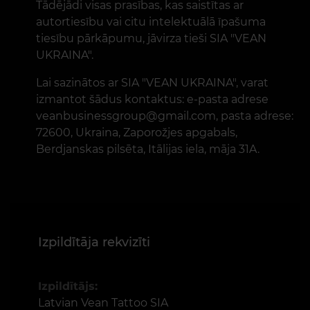
Tādējādi visas prasības, kas saistītas ar
autortiesību vai citu intelektuālā īpašuma
tiesību pārkāpumu, jāvirza tieši SIA "VEAN
UKRAINA".
Lai sazinātos ar SIA "VEAN UKRAINA", varat
izmantot šādus kontaktus: e-pasta adrese
veanbusinessgroup@gmail.com, pasta adrese:
72600, Ukraina, Zaporožjes apgabals,
Berdjanskas pilsēta, Itālijas iela, māja 31A.
Izpildītāja rekvizīti
Izpildītājs:
Latvian Vean Tattoo SIA