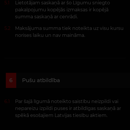
5.1
Lietotājam saskaņā ar šo Līgumu sniegto
pakalpojumu kopējās izmaksas ir kopējā
summa saskaņā ar cenrādi.
5.2
Maksājuma summa tiek noteikta uz visu kursu
norises laiku un nav maināma.
6
Pušu atbildība
6.1
Par šajā līgumā noteikto saistību neizpildi vai
nepareizu izpildi puses ir atbildīgas saskaņā ar
spēkā esošajiem Latvijas tiesību aktiem.