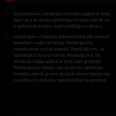
10.1
Šis publiskais piedāvājums stājas spēkā ar brīdi,
kad tas ir ievietots Izpildītāja tīmekļa vietnē, un
ir spēkā līdz brīdim, kad Izpildītājs to atsauc.
10.2
Izpildītājam ir tiesības jebkurā laikā pēc saviem
ieskatiem veikt izmaiņas Piedāvājuma
noteikumos un/vai atsaukt Piedāvājumu. Ja
Izpildītājs izdara izmaiņas Piedāvājumā, šīs
izmaiņas stājas spēkā ar brīdi, kad grozītais
Piedāvājuma teksts tiek ievietots Izpildītāja
tīmekļa vietnē, ja vien grozītā teksta tekstā nav
norādīts cits izmaiņu spēkā stāšanās termiņš.