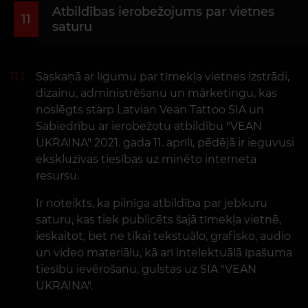
Atbildības ierobežojums par vietnes
11
saturu
11.1
Saskaņā ar līgumu par tīmekļa vietnes izstrādi,
dizainu, administrēšanu un mārketingu, kas
noslēgts starp Latvian Vean Tattoo SIA un
Sabiedrību ar ierobežotu atbildību "VEAN
UKRAINA" 2021. gada 11. aprīlī, pēdējā ir ieguvusi
ekskluzīvas tiesības uz minēto interneta
resursu.
Ir noteikts, ka pilnīga atbildība par jebkuru
saturu, kas tiek publicēts šajā tīmekļa vietnē,
ieskaitot, bet ne tikai tekstuālo, grafisko, audio
un video materiālu, kā arī intelektuālā īpašuma
tiesību ievērošanu, gulstas uz SIA "VEAN
UKRAINA".