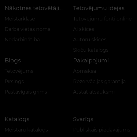
Tetovējumu idejas
Nākotnes tetovētājiem
Meistarklase
Tetovējumu fonti online
Darba vietas noma
AI skices
Nodarbinātība
Autoru skices
Skiču katalogs
Blogs
Pakalpojumi
Tetovējums
Apmaksa
Pīrsings
Rezervācijas garantija
Pastāvīgais grims
Atstāt atsauksmi
Katalogs
Svarīgs
Meistaru katalogs
Publiskais piedāvājums