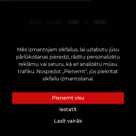
Otrd. – Sestd.
11:00
–
19:00
+37163656849
Mēs izmantojam sīkfailus, lai uzlabotu jūsu
pārlūkošanas pieredzi, rādītu personalizētu
reklāmu vai saturu, kā arī analizētu mūsu
Pilsēta Jelgava
trafiku. Nospiežot „Pieņemt“, jūs piekrītat
sīkfailu izmantošanai.
Katoļu iela 8
Atklāšanas datums: 2023. gada 21. jūlijs
Pieņemt visu
Iestatīt
Lasīt vairāk