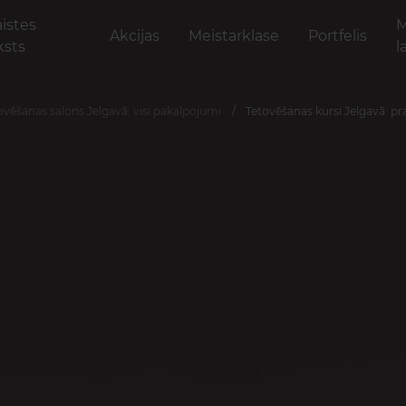
aistes
M
Akcijas
Meistarklase
Portfelis
ksts
l
ovēšanas salons Jelgavā: visi pakalpojumi
Tetovēšanas kursi Jelgavā: p