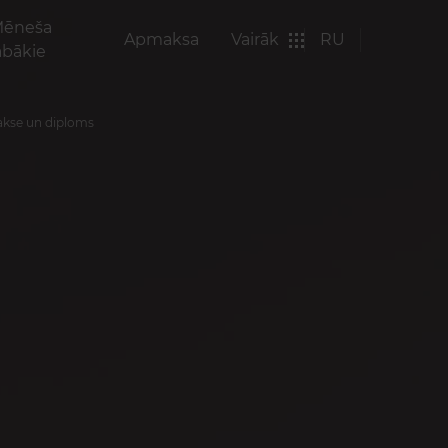
ēneša
Apmaksa
Vairāk
RU
abākie
rakse un diploms