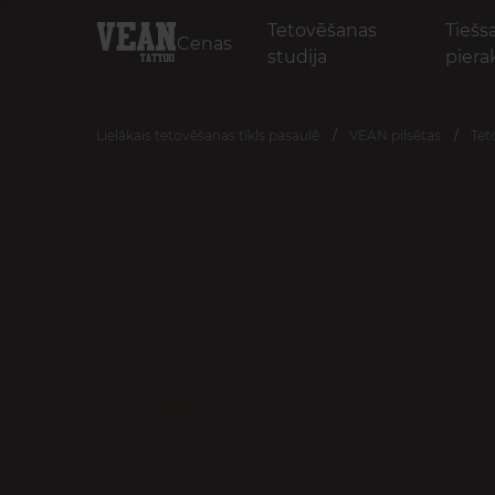
Tetovēšanas
Tiešs
Cenas
studija
piera
Lielākais tetovēšanas tīkls pasaulē
VEAN pilsētas
Tet