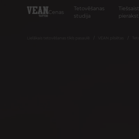
Tetovēšanas
Tiešsais
Cenas
studija
pierakst
Lielākais tetovēšanas tīkls pasaulē
VEAN pilsētas
Tet