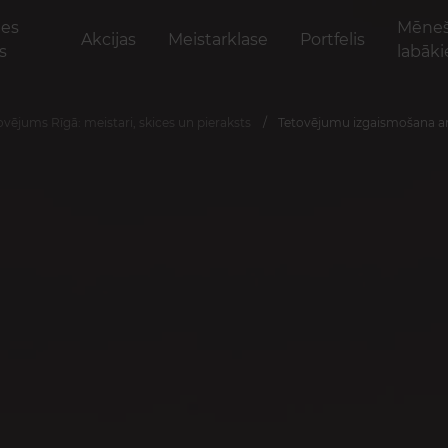
tes
Mēne
Akcijas
Meistarklase
Portfelis
s
labāki
ovējums Rīgā: meistari, skices un pieraksts
Tetovējumu izgaismošana ar l