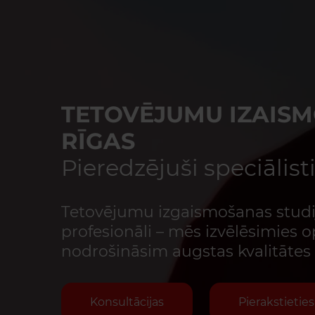
TETOVĒJUMU IZAIS
RĪGAS
Pieredzējuši speciālist
Tetovējumu izgaismošanas studij
profesionāli – mēs izvēlēsimies 
nodrošināsim augstas kvalitātes 
Konsultācijas
Pierakstieties 