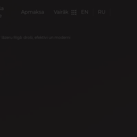
ša
Apmaksa
Vairāk
EN
RU
e
āzeru Rīgā: droši, efektīvi un moderni