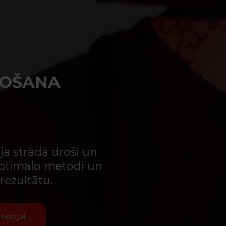
MOŠANA
i
a strādā droši un
optimālo metodi un
rezultātu.
sesijai