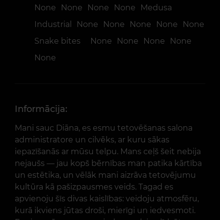
None
None
None
None
Medusa
Industrial
None
None
None
None
None
Snake bites
None
None
None
None
None
Informācija:
Mani sauc Diāna, es esmu tetovēšanas salona
administratore un cilvēks, ar kuru sākas
iepazīšanās ar mūsu telpu. Mans ceļš šeit nebija
nejaušs — jau kopš bērnības man patika kārtība
un estētika, un vēlāk mani aizrāva tetovējumu
kultūra kā pašizpausmes veids. Tagad es
apvienoju šīs divas kaislības: veidoju atmosfēru,
kurā ikviens jūtas droši, mierīgi un iedvesmoti.