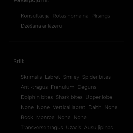
Pakalpojumi:
Konsultācija
Rotas nomaiņa
Pīrsings
Dzēšana ar lāzeru
Stili:
Skrimslis
Labret
Smiley
Spider bites
Anti-tragus
Frenulum
Deguns
Dolphin bites
Shark bites
Upper lobe
None
None
Vertical labret
Daith
None
Rook
Monroe
None
None
Transverse tragus
Uzacis
Аusu ļipiņas