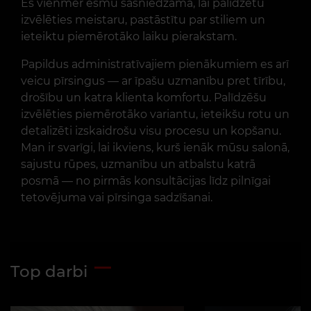
Es vienmēr esmu sasniedzama, lai palīdzētu
izvēlēties meistaru, pastāstītu par stiliem un
ieteiktu piemērotāko laiku pierakstam.
Papildus administratīvajiem pienākumiem es arī
veicu pīrsingus — ar īpašu uzmanību pret tīrību,
drošību un katra klienta komfortu. Palīdzēšu
izvēlēties piemērotāko variantu, ieteikšu rotu un
detalizēti izskaidrošu visu procesu un kopšanu.
Man ir svarīgi, lai ikviens, kurš ienāk mūsu salonā,
sajustu rūpes, uzmanību un atbalstu katrā
posmā — no pirmās konsultācijas līdz pilnīgai
tetovējuma vai pīrsinga sadzīšanai.
Top darbi