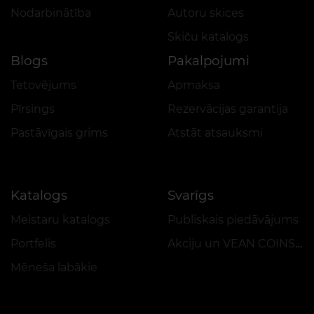
Nodarbinātība
Autoru skices
Skiču katalogs
Blogs
Pakalpojumi
Tetovējums
Apmaksa
Pīrsings
Rezervācijas garantija
Pastāvīgais grims
Atstāt atsauksmi
Katalogs
Svarīgs
Meistaru katalogs
Publiskais piedāvājums
Portfelis
Akciju un VEAN COINS reglaments
Mēneša labākie