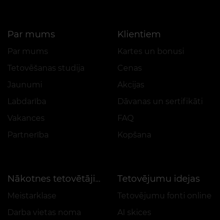
Par mums
Klientiem
Par mums
Kartes un bonusi
Tetovēšanas studija
Cenas
Jaunumi
Akcijas
Labdarība
Dāvanas un sertifikāti
Vakances
FAQ
Partnerība
Kopšana
Tetovējumu idejas
Nākotnes tetovētājiem
Meistarklase
Tetovējumu fonti online
Darba vietas noma
AI skices