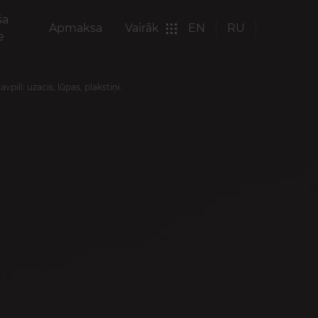
ša
Apmaksa
Vairāk
EN
RU
e
ilī: uzacis, lūpas, plakstiņi.