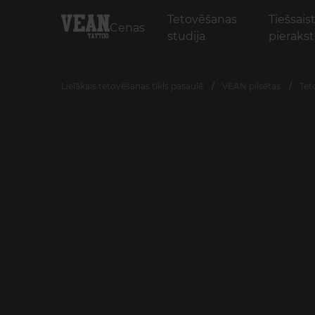
Tetovēšanas
Tiešsais
Cenas
studija
pierakst
Lielākais tetovēšanas tīkls pasaulē
VEAN pilsētas
Tet