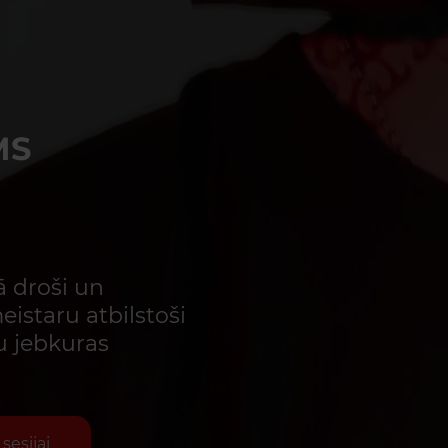
MS
 droši un
eistaru atbilstoši
u jebkuras
sesijai