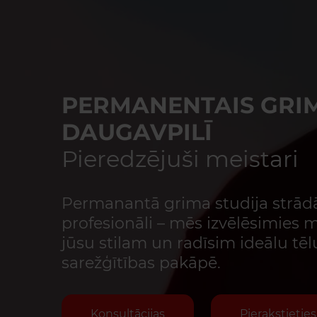
PERMANENTAIS GRI
DAUGAVPILĪ
Pieredzējuši meistari
Permanantā grima studija strādā
profesionāli – mēs izvēlēsimies m
jūsu stilam un radīsim ideālu tēl
sarežģītības pakāpē.
Konsultācijas
Pierakstieties 