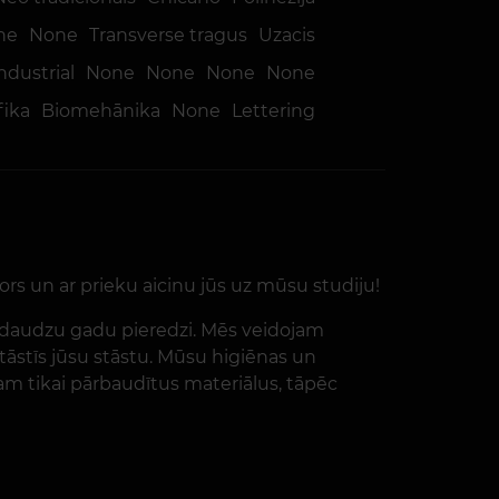
ne
None
Transverse tragus
Uzacis
ndustrial
None
None
None
None
fika
Biomehānika
None
Lettering
rs un ar prieku aicinu jūs uz mūsu studiju!
ar daudzu gadu pieredzi. Mēs veidojam
zstāstīs jūsu stāstu. Mūsu higiēnas un
ojam tikai pārbaudītus materiālus, tāpēc