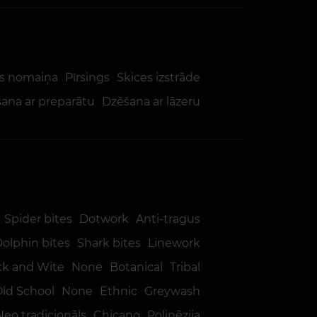
s nomaiņa
Pīrsings
Skices izstrāde
ana ar preparātu
Dzēšana ar lāzeru
Spider bites
Dotwork
Anti-tragus
olphin bites
Shark bites
Linework
ck and Wite
None
Botanical
Tribal
Old School
None
Ethnic
Greywash
Neo tradicionāls
Chicano
Polinēzija