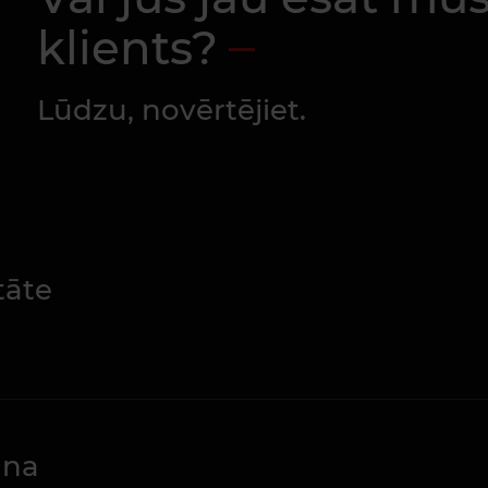
klients?
Lūdzu, novērtējiet.
tāte
ana