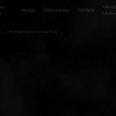
tes
Mēne
Akcijas
Meistarklase
Portfelis
s
labāki
An
Pīrsinga meistars Natalija Puža