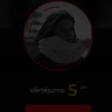
5
(
36
)
Vērtējums: