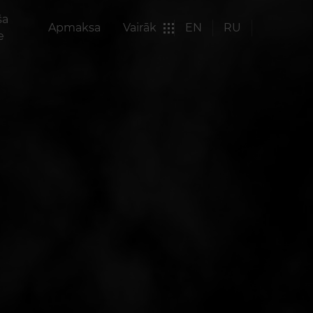
ša
Apmaksa
Vairāk
EN
RU
e