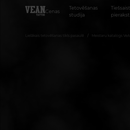
Tetovēšanas
Tiešsais
Cenas
studija
pierakst
Lielākais tetovēšanas tīkls pasaulē
Meistaru katalogs Ve