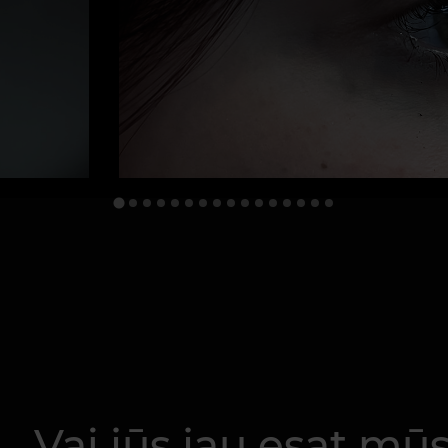
Vai jūs jau esat mū