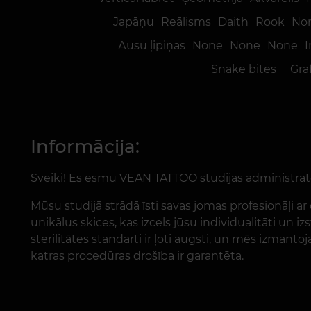
Japāņu
Reālisms
Daith
Rook
No
Аusu ļipiņas
None
None
None
I
Snake bites
Gra
Informācija:
Sveiki! Es esmu VEAN TATTOO studijas administrato
Mūsu studijā strādā īsti savas jomas profesionāļi 
unikālus skices, kas izcels jūsu individualitāti un i
sterilitātes standarti ir ļoti augsti, un mēs izmant
katras procedūras drošība ir garantēta.