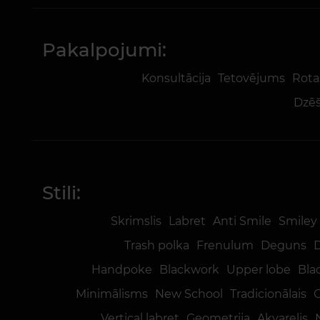
Pakalpojumi:
Konsultācija
Tetovējums
Rota
Dzēš
Stili:
Skrimslis
Labret
Anti Smile
Smiley
Trash polka
Frenulum
Deguns
D
Handpoke
Blackwork
Upper lobe
Bla
Minimālisms
New School
Tradicionālais
Vertical labret
Ģeometrija
Akvarelis