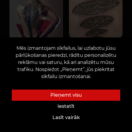
Mēs izmantojam sīkfailus, lai uzlabotu jūsu
pārlūkošanas pieredzi, rādītu personalizētu
reklāmu vai saturu, kā arī analizētu mūsu
trafiku. Nospiežot „Pieņemt“, jūs piekrītat
sīkfailu izmantošanai.
Pieņemt visu
Iestatīt
Lasīt vairāk