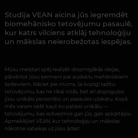
Studija VEAN aicina jūs iegremdēt
biomehānisko tetovējumu pasaulē,
kur katrs vilciens atklāj tehnoloģiju
un mākslas neierobežotas iespējas.
Mūsu meistari spēj realizēt drosmīgākās idejas,
pārvēršot jūsu ķermeni par audeklu mehāniskiem
šedevriem. Nāciet pie mums, lai kopīgi radītu
tetovējumu, kas ne tikai rotās, bet arī atspoguļos
jūsu unikālo personību un pasaules uzskatu. Kopā
mēs varam radīt kaut ko patiesi unikālu —
tetovējumu, kas iedvesmos gan jūs, gan apkārtējos.
Apmeklējiet VEAN, kur tehnoloģiju un mākslas
nākotne satiekas uz jūsu ādas!