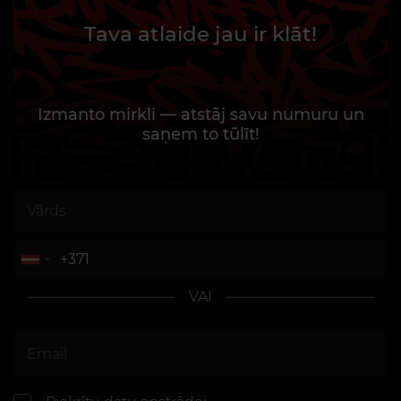
Tava atlaide jau ir klāt!
Izmanto mirkli — atstāj savu numuru un
saņem to tūlīt!
VAI