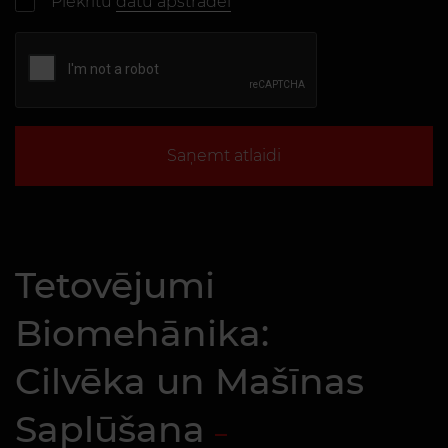
Piekrītu
datu apstrādei
Saņemt atlaidi
Tetovējumi
Biomehānika:
Cilvēka un Mašīnas
Saplūšana