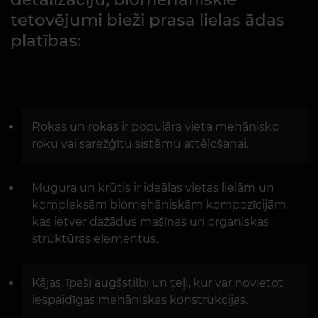
tetovējumi bieži prasa lielas ādas
platības:
Rokas un rokas ir populāra vieta mehānisko
roku vai sarežģītu sistēmu attēlošanai.
Mugura un krūtis ir ideālas vietas lielām un
kompleksām biomehāniskām kompozīcijām,
kas ietver dažādus mašīnas un organiskas
struktūras elementus.
Kājas, īpaši augšstilbi un teļi, kur var novietot
iespaidīgas mehāniskas konstrukcijas.