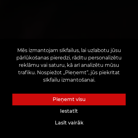
Mēs izmantojam sīkfailus, lai uzlabotu jūsu
pārlūkošanas pieredzi, rādītu personalizētu
reklāmu vai saturu, kā arī analizētu mūsu
trafiku. Nospiežot „Pieņemt“, jūs piekrītat
sīkfailu izmantošanai.
Pieņemt visu
Iestatīt
Lasīt vairāk