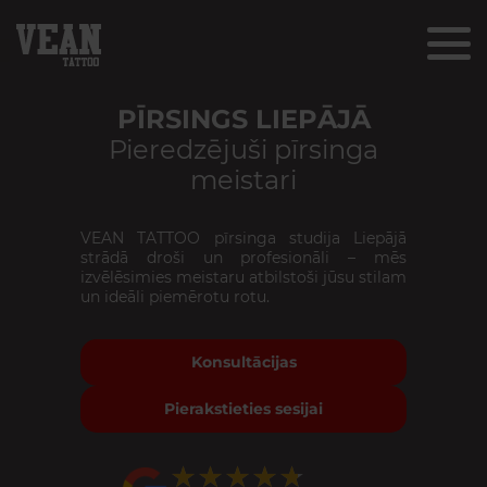
PĪRSINGS LIEPĀJĀ
Pieredzējuši pīrsinga
meistari
VEAN TATTOO pīrsinga studija Liepājā
strādā droši un profesionāli – mēs
izvēlēsimies meistaru atbilstoši jūsu stilam
un ideāli piemērotu rotu.
Konsultācijas
Pierakstieties sesijai
★★★★★
★★★★★