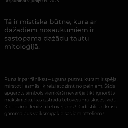
Atjaunināts: jūnijs 09, 2025
Tā ir mistiska būtne, kura ar
dažādiem nosaukumiem ir
sastopama dažādu tautu
mitoloģijā.
Runa ir par fēniksu – uguns putnu, kuram ir spēja,
mirstot liesmās, ik reizi atdzimt no pelniem. Šāds
apgarots simbols vienkārši nevarēja tikt ignorēts
mākslinieku, kas izstrādā tetovējumu skices, vidū.
Ko nozīmē fēniksa tetovējums? Kādi stili un krāsu
gamma būs veiksmīgākie šādiem attēliem?