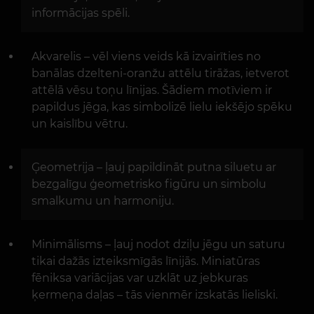
informācijas spēli.
Akvarelis – vēl viens veids kā izvairīties no
banālas dzelteni-oranžu attēlu tirāžas, ietverot
attēlā vēsu toņu līnijas. Šādiem motīviem ir
papildus jēga, kas simbolizē lielu iekšējo spēku
un kaislību vētru.
Ģeometrija – ļauj papildināt putna siluetu ar
bezgalīgu ģeometrisko figūru un simbolu
smalkumu un harmoniju.
Minimālisms – ļauj nodot dziļu jēgu un saturu
tikai dažās izteiksmīgās līnijās. Miniatūras
fēniksa variācijas var uzklāt uz jebkuras
ķermeņa daļas – tās vienmēr izskatās lieliski.