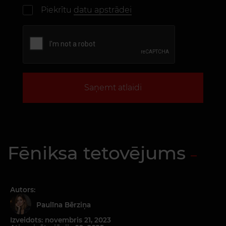
Piekrītu
datu apstrādei
Saņemt atlaidi
Fēniksa tetovējums
Autors:
Paulīna Bērziņa
Izveidots: novembris 21, 2023