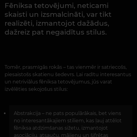
Fēniksa tetovējumi, neticami
skaisti un izsmalcināti, var tikt
realizēti, izmantojot dažādus,
dažreiz pat negaidītus stilus.
Tomēr, prasmīgās rokās – tas vienmēr ir satriecošs,
piesaistošs skatienu šedevrs. Lai radītu interesantus
un netriviālus fēniksa tetovējumus, jūs varat
izvēlēties sekojošus stilus:
Abstrakcija – ne pats populārākais, bet viens
no interesantākajiem stiliem, kas ļauj attēlot
fēniksa atdzimšanas sižetu, izmantojot
asociāciju, atsauču, mājienu un šifrētas