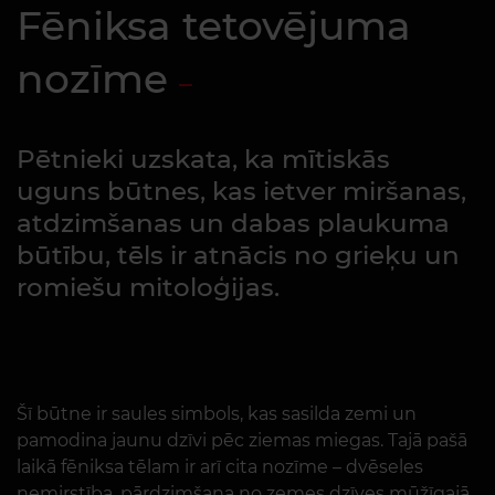
Fēniksa tetovējuma
nozīme
Pētnieki uzskata, ka mītiskās
uguns būtnes, kas ietver miršanas,
atdzimšanas un dabas plaukuma
būtību, tēls ir atnācis no grieķu un
romiešu mitoloģijas.
Šī būtne ir saules simbols, kas sasilda zemi un
pamodina jaunu dzīvi pēc ziemas miegas. Tajā pašā
laikā fēniksa tēlam ir arī cita nozīme – dvēseles
nemirstība, pārdzimšana no zemes dzīves mūžīgajā