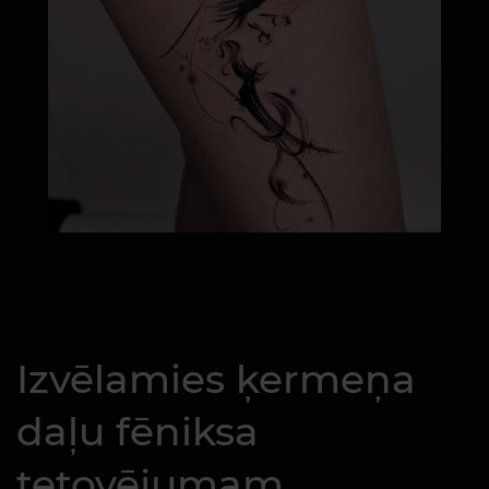
Izvēlamies ķermeņa
daļu fēniksa
tetovējumam