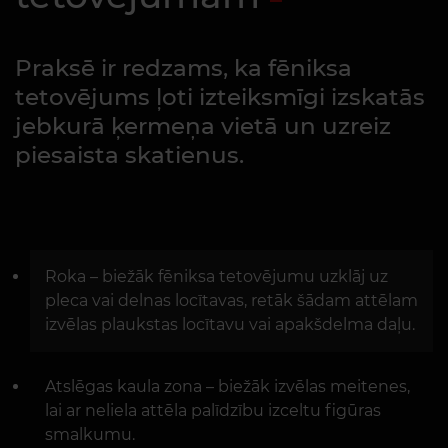
Praksē ir redzams, ka fēniksa
tetovējums ļoti izteiksmīgi izskatās
jebkurā ķermeņa vietā un uzreiz
piesaista skatienus.
Roka – biežāk fēniksa tetovējumu uzklāj uz
pleca vai delnas locītavas, retāk šādam attēlam
izvēlas plaukstas locītavu vai apakšdelma daļu.
Atslēgas kaula zona – biežāk izvēlas meitenes,
lai ar neliela attēla palīdzību izceltu figūras
smalkumu.