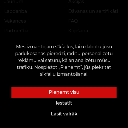
Jaunumi
Akcijas
Labdarība
Dāvanas un sertifikāti
Vakances
FAQ
Partnerība
Kopšana
Mēs izmantojam sīkfailus, lai uzlabotu jūsu
pārlūkošanas pieredzi, rādītu personalizētu
Tetovējumu idejas
Nākotnes tetovētājiem
reklāmu vai saturu, kā arī analizētu mūsu
Meistarklase
Tetovējumu fonti online
trafiku. Nospiežot „Pieņemt“, jūs piekrītat
sīkfailu izmantošanai.
Darba vietas noma
AI skices
Nodarbinātība
Autoru skices
Pieņemt visu
Skiču katalogs
Iestatīt
Blogs
Pakalpojumi
Lasīt vairāk
Tetovējums
Apmaksa
Pīrsings
Rezervācijas garantija