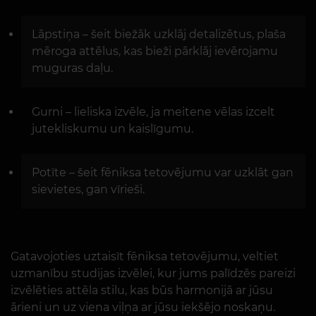
Lāpstiņa – šeit biežāk uzklāj detalizētus, plaša
mēroga attēlus, kas bieži pārklāj ievērojamu
muguras daļu.
Gurni – lieliska izvēle, ja meitene vēlas izcelt
jutekliskumu un kaislīgumu.
Potīte – šeit fēniksa tetovējumu var uzklāt gan
sievietes, gan vīrieši.
Gatavojoties uztaisīt fēniksa tetovējumu, veltiet
uzmanību studijas izvēlei, kur jums palīdzēs pareizi
izvēlēties attēla stilu, kas būs harmonijā ar jūsu
ārieni un uz viena viļņa ar jūsu iekšējo noskaņu.