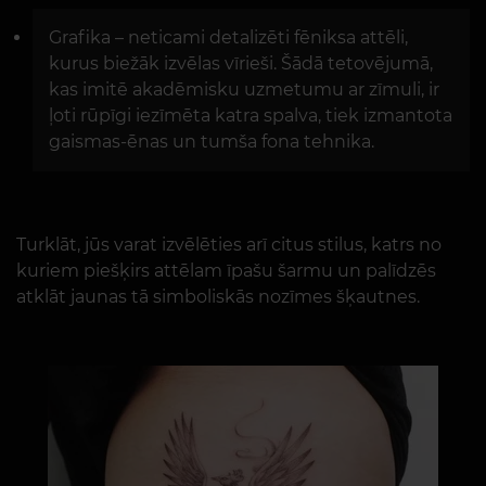
Grafika – neticami detalizēti fēniksa attēli,
kurus biežāk izvēlas vīrieši. Šādā tetovējumā,
kas imitē akadēmisku uzmetumu ar zīmuli, ir
ļoti rūpīgi iezīmēta katra spalva, tiek izmantota
gaismas-ēnas un tumša fona tehnika.
Turklāt, jūs varat izvēlēties arī citus stilus, katrs no
kuriem piešķirs attēlam īpašu šarmu un palīdzēs
atklāt jaunas tā simboliskās nozīmes šķautnes.