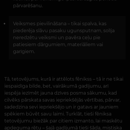
pārvarēšanu.
Veiksmes pievilināšana – tikai spalva, kas
piederēja slāvu pasaku ugunsputnam, solīja
neredzētu veiksmi un pavēra ceļu pie
patiesiem dārgumiem, materiāliem vai
garīgiem.
Tā, tetovējums, kurā ir attēlots fēnikss – tā ir ne tikai
iespaidīga bilde, bet, vairākumā gadījumu, arī
iespēja iezīmēt jauna dzīves posma sākumu, kad
cilvēks pārskata savas iepriekšējās vērtības, pārvar,
sadedzina sevi iepriekšējo un ir gatavs ar jauniem
spēkiem būvēt savu laimi. Turklāt, tieši fēniksa
tetovējumu biežāk par citiem izmanto, lai maskētu
apdeguma rētu – šajā gadījumā tieši šāda, mistiska