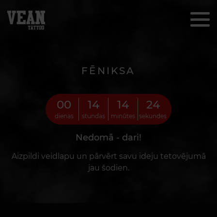
FĒNIKSA
00
14
14
22
dienas
stundas
minūtes
sekundes
Nedomā - dari!
Aizpildi veidlapu un pārvērt savu ideju tetovējumā
jau šodien.