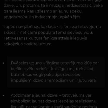
dzīvē. Un, protams, tā ir mūžīgā, nedziestošā cilvēka
gara liesma, kas uzliesmo ar jaunu spēku,
apgaismojot un iedvesmojot apkārtējos.
Tāpēc nav jābrīnās, ka daudzas fēniksa tetovējuma
skices ir neticami populāra tēma sieviešu vidū.
Tetovēšanas kultūrā fēniksa attēls ir ieguvis
sekojošus skaidrojumus:
Dvēseles uguns – fēniksa tetovējums kļūs par
ideālu izvēlu radošai, kaislīgai un jutekliskai
būtnei, kas viegli pakļaujas dvēseles
impulsiem, dzīvo ar emocijām un ir jūtu varā.
Atdzimšana jaunai dzīvei – tetovējums var
simbolizēt jaunas dzīves iespējas realizēšanu,
liecināt par veiksmīgu īpaši sarežģīta perioda