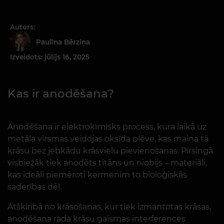
Autors:
Paulīna Bērziņa
Izveidots: jūlijs 16, 2025
Kas ir anodēšana?
Anodēšana ir elektroķīmisks process, kura laikā uz
metāla virsmas veidojas oksīda plēve, kas maina tā
krāsu bez jebkādu krāsvielu pievienošanas. Pīrsingā
visbiežāk tiek anodēts titāns un niobijs – materiāli,
kas ideāli piemēroti ķermenim to bioloģiskās
saderības dēļ.
Atšķirībā no krāsošanas, kur tiek izmantotas krāsas,
anodēšana rada krāsu gaismas interferences