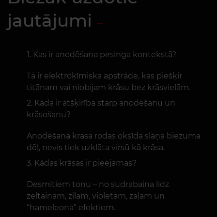
jautājumi
Kas ir anodēšana pīrsinga kontekstā?
Tā ir elektroķīmiska apstrāde, kas piešķir
titānam vai niobijam krāsu bez krāsvielām.
Kāda ir atšķirība starp anodēšanu un
krāsošanu?
Anodēšanā krāsa rodas oksīda slāņa biezuma
dēļ, nevis tiek uzklāta virsū kā krāsa.
Kādas krāsas ir pieejamas?
Desmitiem toņu – no sudrabaina līdz
zeltainam, zilam, violetam, zaļam un
“hameleona” efektiem.