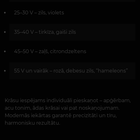
25–30 V – zils, violets
35–40 V – tirkīza, gaiši zils
45–50 V – zaļš, citrondzeltens
55 V un vairāk – rozā, debesu zils, “hameleons”
Krāsu iespējams individuāli pieskaņot – apģērbam,
acu tonim, ādas krāsai vai pat noskaņojumam.
Modernās iekārtas garantē precizitāti un tīru,
harmonisku rezultātu.