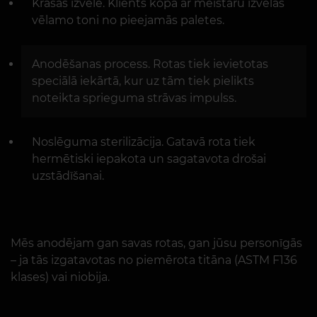
Krāsas izvēle. Klients kopā ar meistaru izvēlas
vēlamo toni no pieejamās paletes.
Anodēšanas process. Rotas tiek ievietotas
speciālā iekārtā, kur uz tām tiek pielikts
noteikta sprieguma strāvas impulss.
Noslēguma sterilizācija. Gatavā rota tiek
hermētiski iepakota un sagatavota drošai
uzstādīšanai.
Mēs anodējam gan savas rotas, gan jūsu personīgās
– ja tās izgatavotas no piemērota titāna (ASTM F136
klases) vai niobija.