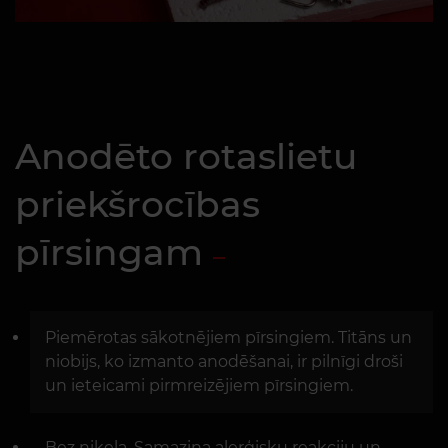
Anodēto rotaslietu
priekšrocības
pīrsingam
Piemērotas sākotnējiem pīrsingiem. Titāns un
niobijs, ko izmanto anodēšanai, ir pilnīgi droši
un ieteicami pirmreizējiem pīrsingiem.
Bez niķeļa. Samazina alerģisku reakciju un