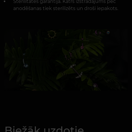
Sterilitātes garantija. Katrs izstrādājums pēc
anodēšanas tiek sterilizēts un droši iepakots.
Biežāk uzdotie