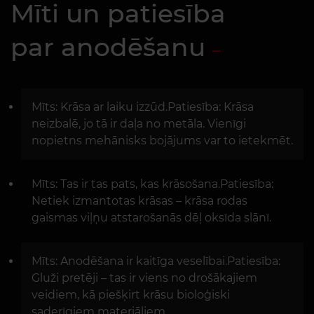
Mīti un patiesība
par anodēšanu
Mīts: Krāsa ar laiku izzūd.Patiesība: Krāsa
neizbalē, jo tā ir daļa no metāla. Vienīgi
nopietns mehānisks bojājums var to ietekmēt.
Mīts: Tas ir tas pats, kas krāsošana.Patiesība:
Netiek izmantotas krāsas – krāsa rodas
gaismas viļņu atstarošanās dēļ oksīda slānī.
Mīts: Anodēšana ir kaitīga veselībai.Patiesība:
Gluži pretēji – tas ir viens no drošākajiem
veidiem, kā piešķirt krāsu bioloģiski
saderīgiem materiāliem.