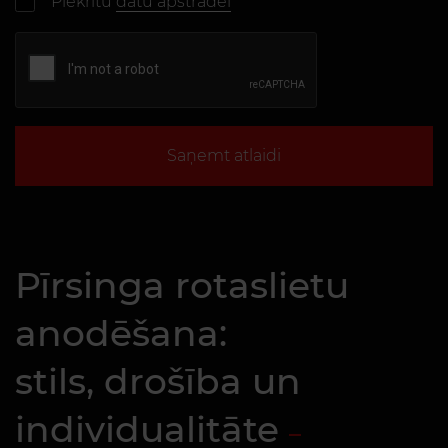
Piekrītu
datu apstrādei
Saņemt atlaidi
Pīrsinga rotaslietu
anodēšana:
stils, drošība un
individualitāte