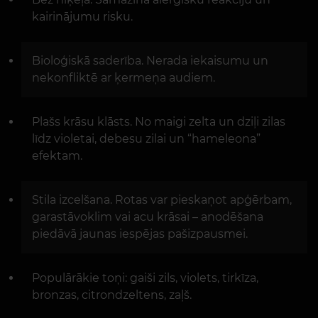
kairinājumu risku.
Bioloģiskā saderība. Nerada iekaisumu un
nekonfliktē ar ķermeņa audiem.
Plašs krāsu klāsts. No maigi zelta un dziļi zilas
līdz violetai, debesu zilai un “hameleona”
efektam.
Stila izcelšana. Rotas var pieskaņot apģērbam,
garastāvoklim vai acu krāsai – anodēšana
piedāvā jaunas iespējas pašizpausmei.
Populārākie toņi: gaiši zils, violets, tirkīza,
bronzas, citrondzeltens, zaļš.