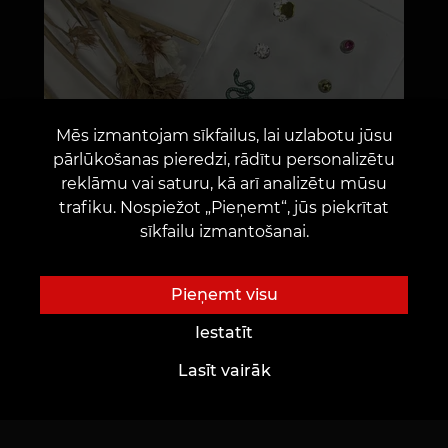
Mēs izmantojam sīkfailus, lai uzlabotu jūsu
pārlūkošanas pieredzi, rādītu personalizētu
reklāmu vai saturu, kā arī analizētu mūsu
trafiku. Nospiežot „Pieņemt“, jūs piekrītat
sīkfailu izmantošanai.
Pieņemt visu
Iestatīt
Lasīt vairāk
Uzmanību!