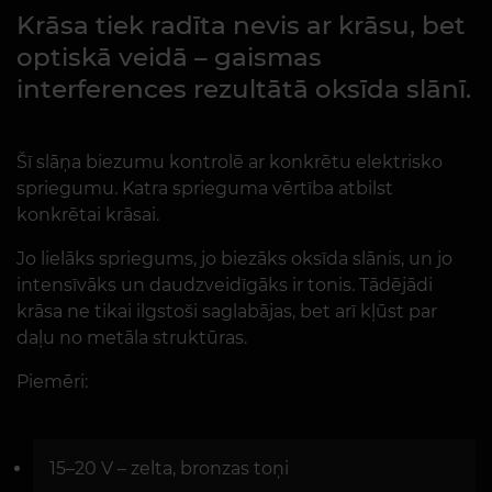
Krāsa tiek radīta nevis ar krāsu, bet
optiskā veidā – gaismas
interferences rezultātā oksīda slānī.
Šī slāņa biezumu kontrolē ar konkrētu elektrisko
spriegumu. Katra sprieguma vērtība atbilst
konkrētai krāsai.
Jo lielāks spriegums, jo biezāks oksīda slānis, un jo
intensīvāks un daudzveidīgāks ir tonis. Tādējādi
krāsa ne tikai ilgstoši saglabājas, bet arī kļūst par
daļu no metāla struktūras.
Piemēri:
15–20 V – zelta, bronzas toņi