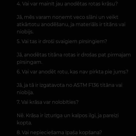
Vai var mainīt jau anodētas rotas krāsu?
Jā, mēs varam noņemt veco slāni un veikt
atkārtotu anodēšanu, ja materiāls ir titāns vai
niobijs.
Vai tas ir droši svaigiem pīrsingiem?
Jā, anodētas titāna rotas ir drošas pat pirmajam
pīrsingam.
Vai var anodēt rotu, kas nav pirkta pie jums?
Jā, ja tā ir izgatavota no ASTM F136 titāna vai
niobija.
Vai krāsa var nolobīties?
Nē. Krāsa ir izturīga un kalpos ilgi, ja pareizi
kopta.
Vai nepieciešama īpaša kopšana?