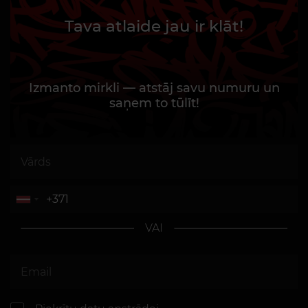
Tava atlaide jau ir klāt!
Izmanto mirkli — atstāj savu numuru un
saņem to tūlīt!
VAI