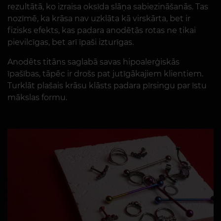
rezultātā, ko izraisa oksīda slāņa sabiezināšanās. Tas
nozīmē, ka krāsa nav uzklāta kā virskārta, bet ir
fizisks efekts, kas padara anodētās rotas ne tikai
pievilcīgas, bet arī īpaši izturīgas.
Anodēts titāns saglabā savas hipoalerģiskās
īpašības, tāpēc ir drošs pat jutīgākajiem klientiem.
Turklāt plašais krāsu klāsts padara pīrsingu par īstu
mākslas formu.