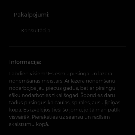
Pakalpojumi:
Konsultācija
Informācija:
Labdien visiem! Es esmu pīrsinga un lāzera
noņemšanas meistars. Ar lāzera noņemšanu
nodarbojos jau piecus gadus, bet ar pīrsingu
sāku nodarboties tikai šogad. Šobrīd es daru
tādus pīrsingus kā čaulas, spirāles, ausu ļipiņas.
kopā. Es izvēlējos tieši šo jomu, jo tā man patīk
visvairāk. Pieraksties uz seansu un radīsim
skaistumu kopā.