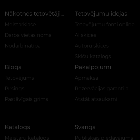
Tetovējumu idejas
Nākotnes tetovētājiem
Meistarklase
Tetovējumu fonti online
Darba vietas noma
AI skices
Nodarbinātība
Autoru skices
Skiču katalogs
Blogs
Pakalpojumi
Tetovējums
Apmaksa
Pīrsings
Rezervācijas garantija
Pastāvīgais grims
Atstāt atsauksmi
Katalogs
Svarīgs
Meistaru katalogs
Publiskais piedāvājums