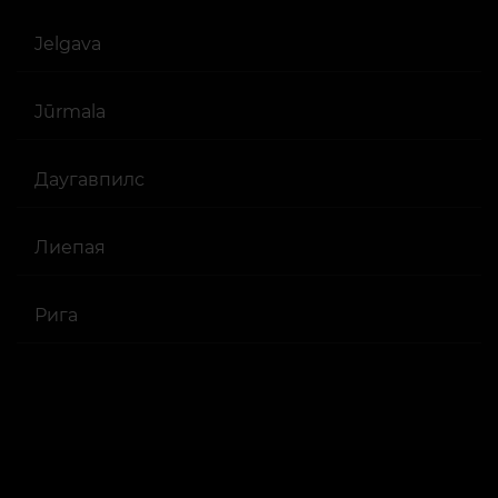
Jelgava
Jūrmala
Даугавпилс
Лиепая
Рига